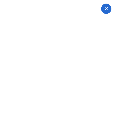
登录平台
✕
标签云列表
按标签聚合浏览相关文章
华为旗舰芯片性能对比竞品款，用户体验差异分析