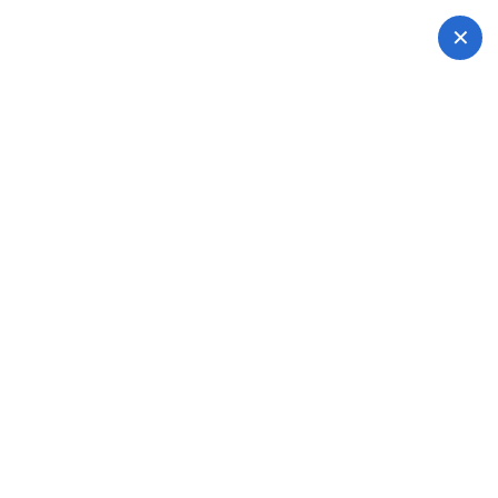
登录平台
✕
标签云列表
按标签聚合浏览相关文章
皇马客场失利，核心中场伤病，防守策略失误分析